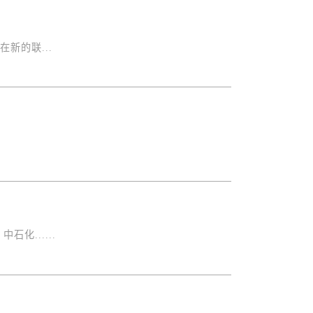
在新的联...
......