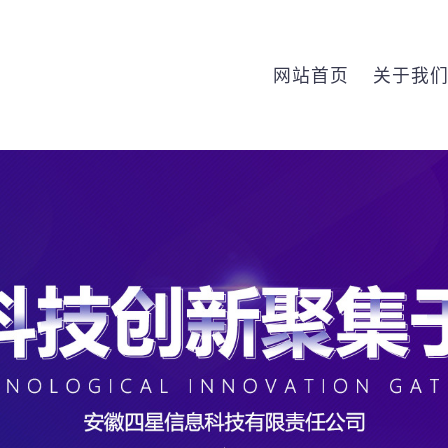
网站首页
关于我