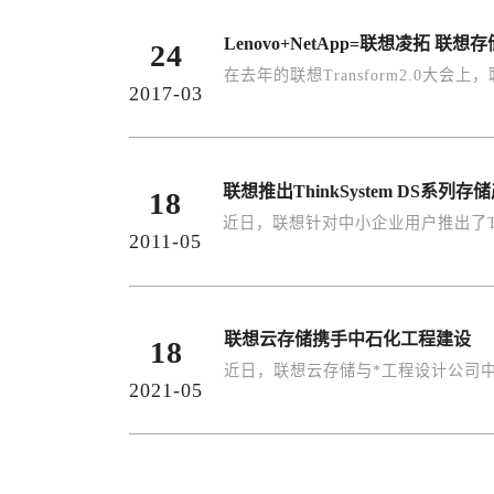
Lenovo+NetApp=联想凌拓 联
24
在去年的联想Transform2.0大会
2017-03
联想推出ThinkSystem DS系列存
18
近日，联想针对中小企业用户推出了ThinkSys
2011-05
联想云存储携手中石化工程建设
18
近日，联想云存储与*工程设计公司中
2021-05