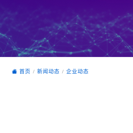
首页
新闻动态
企业动态