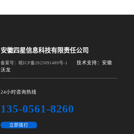
安徽四星信息科技有限责任公司
技术支持：安徽
备案号：皖ICP备2025091489号-1
沃龙
24小时咨询热线
135-0561-8260
立即拨打